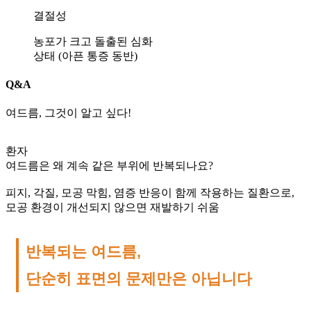
됩
결절성
니
농포가 크고 돌출된 심화
다
상태 (아픈 통증 동반)
답
변
Q&A
접
수
여드름, 그것이 알고 싶다!
[건
선]
환자
광
여드름은 왜 계속 같은 부위에 반복되나요?
주
점
피지, 각질, 모공 막힘, 염증 반응이 함께 작용하는 질환으로,
생
모공 환경이 개선되지 않으면 재발하기 쉬움
기
한
의
반복되는 여드름,
원
광
단순히 표면의 문제만은 아닙니다
주
점