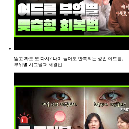
서
..
답
변
대
기
[습
진]
울
뜯고 짜도 또 다시? 나이 들어도 반복되는 성인 여드름,
산
부위별 시그널과 해결법..
점
습
진
증
상
으
로
손
끝
이
갈