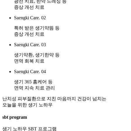
광선 치료, 한약 드레싱 등
에
증상 개선 치료
피
부
Saengki Care. 02
가
특허 받은 생기약뜸 등
갈
증상 개선 치료
라
지
Saengki Care. 03
고
아
생기약환, 생기한약 등
픕
면역 회복 치료
니
Saengki Care. 04
다
답
생기 365 홈케어 등
변
면역 지속 치료 관리
대
기
난치성 피부질환으로 지친 마음까지 건강이 넘치는
오늘을 위한 생기 노하우
sbt program
생기 노하우 SBT 프로그램