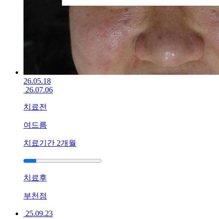
26.05.18
26.07.06
치료전
여드름
치료기간
2개월
치료후
부천점
25.09.23