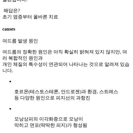
변
접
해답은?
수
초기 염증부터 올바른 치료
[습
causes
진]
울
여드름 발생 원인
산
점
여드름의 정확한 원인은 아직 확실히 밝혀져 있지 않지만, 여
습
러 복합적인 원인과
진
개인 체질의 특수성이 연관되어 나타나는 것으로 알려져 있습
증
니다.
상
으
로
호르몬(테스토스테론, 안드로젠)과 환경, 스트레스
손
등 다양한 원인으로 피지선의 과항진
끝
이
갈
모낭상피의 이각화증으로 모낭이
라
막히고 면포(딱딱한 피지)가 형성됨
지
고