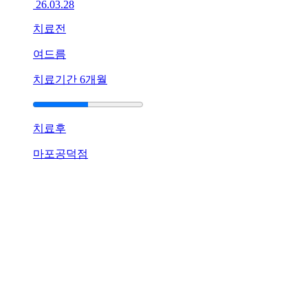
26.03.28
치료전
여드름
치료기간
6개월
치료후
마포공덕점