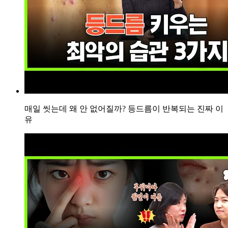
지
가
생
겨
괴
로
운
데
한
방
매일 씻는데 왜 안 없어질까? 등드름이 반복되는 진짜 이
치
유
료
가
답
이
됩
니
까?
답
답
해