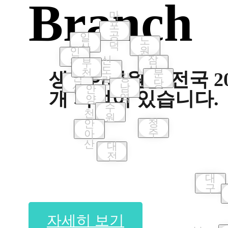
Branch
마
포
공
일
노
덕
산
원
인
잠
신
천
부
실
도
천
분
생기한의원은 전국
2
강
안
림
당
남
산
안
개 지점이 있습니다.
역
양
수
천
원
청
안
주
아
산
대
전
대
구
자세히 보기