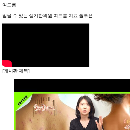
산
여드름
점
60
믿을 수 있는 생기한의원 여드름 치료 솔루션
대
남
성
지
루
성
피
부
염
[게시판 제목]
두
피
와
이
마
에
기
름
진
딱