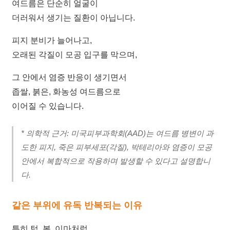
여드름은 단순히 얼굴이
에
서
더러워서 생기는 질환이 아닙니다.
답
변
피지 분비가 늘어나고,
드
오래된 각질이 모공 입구를 막으며,
립
니
그 안에서 염증 반응이 생기면서
다.
답
좁쌀, 붉은, 화농성 여드름으로
변
이어질 수 있습니다.
대
기
* 의학적 근거: 미국피부과학회(AAD)는 여드름 병변이 과
[사
도한 피지, 죽은 피부세포(각질), 박테리아와 염증이 모공
마
안에서 복합적으로 작용하며 발생할 수 있다고 설명합니
귀]
광
다.
주
점
같은 부위에 유독 반복되는 이유
발
바
닥
특히 턱, 볼, 이마처럼