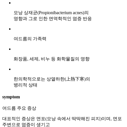
피
가
모낭 상재균(Propionibacterium acnes)의
나
영향과 그로 인한 면역학적인 염증 반응
는
데
한
여드름의 가족력
방
치
료
로
화장품, 세제, 비누 등 화학물질의 영향
나
을
수
한의학적으로는 상열하한(上熱下寒)의
있
병리적 상태
을
까
symptom
요
답
여드름 주요 증상
변
대
대표적인 증상은 면포(모낭 속에서 딱딱해진 피지)이며, 면포
기
주변으로 염증이 생기고