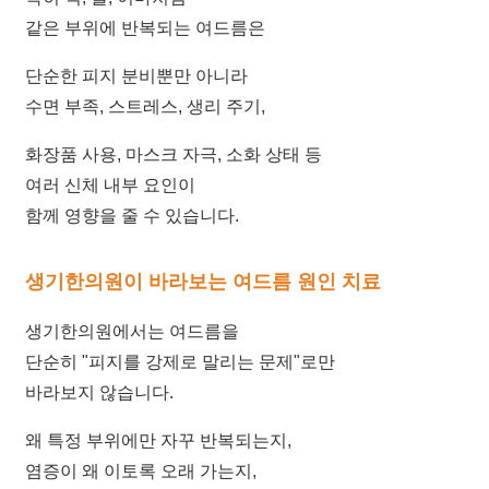
사
같은 부위에 반복되는 여드름은
마
귀
단순한 피지 분비뿐만 아니라
냉
수면 부족, 스트레스, 생리 주기,
동
치
화장품 사용, 마스크 자극, 소화 상태 등
료
효
여러 신체 내부 요인이
과
함께 영향을 줄 수 있습니다.
가
없
어
생기한의원이 바라보는 여드름 원인 치료
요
답
생기한의원에서는 여드름을
변
단순히 "피지를 강제로 말리는 문제"로만
접
수
바라보지 않습니다.
[사
왜 특정 부위에만 자꾸 반복되는지,
마
염증이 왜 이토록 오래 가는지,
귀]