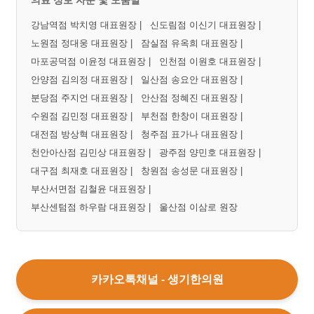
기
강남역점 박치영 대표원장 |
신도림점 이신기 대표원장 |
[습
노원점 정대웅 대표원장 |
잠실점 유옥희 대표원장 |
진]
마포공덕점 이윤정 대표원장 |
인천점 이원호 대표원장 |
강
안양점 김의정 대표원장 |
일산점 송요안 대표원장 |
남
역
분당점 주지언 대표원장 |
안산점 정혜진 대표원장 |
점
수원점 김민정 대표원장 |
부천점 한창이 대표원장 |
손
대전점 방상혁 대표원장 |
청주점 표가나 대표원장 |
에
천안아산점 김민상 대표원장 |
광주점 양민호 대표원장 |
습
대구점 최재호 대표원장 |
창원점 송성문 대표원장 |
진
때
부산서면점 김철윤 대표원장 |
문
부산센텀점 하우람 대표원장 |
울산점 이삼로 원장
에
피
부
가
갈
카카오톡채널 - 생기한의원
라
지