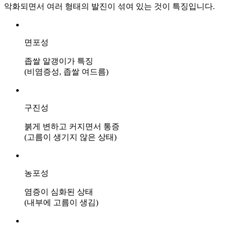
악화되면서 여러 형태의 발진이 섞여 있는 것이 특징입니다.
[건
선]
광
면포성
주
점
좁쌀 알갱이가 특징
건
(비염증성, 좁쌀 여드름)
선
이
계
구진성
속
심
붉게 변하고 커지면서 통증
해
(고름이 생기지 않은 상태)
져
서
치
료
농포성
방
염증이 심화된 상태
법
(내부에 고름이 생김)
이
고
민