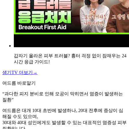
라
지
고
피
가
나
는
데
한
갑자기 올라온 피부 트러블? 흉터 걱정 없이 잠재우는 24
방
시간 응급 가이드!
치
료
생기TV 더보기
→
로
나
여드름
바로알기
을
“과다한 피지 분비로 인해 모공이 막히면서 염증이 발생하는
수
질환”
있
을
여드름은 대개 10대 초반에 발생하나, 20대 전후에 증상이 심
까
해질 수도 있으며,
요
30대와 40대 성인에게도 발생할 수 있는 대표적인 염증성 피부
답
질환입니다.