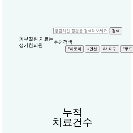
와
이
마
에
기
름
피부질환
치료는
진
추천검색
생기한의원
딱
#아토피
#건선
#사마귀
#두
지
가
생
겨
괴
로
운
데
한
방
누적
치
치료건수
료
가
답