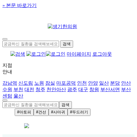
» 본문 바로가기
마이페이지
로그아웃
지점
안내
강남역
신도림
노원
잠실
마포공덕
인천
안양
일산
분당
안산
수원
부천
대전
청주
천안아산
광주
대구
창원
부산서면
부산
센텀
울산
#아토피
#건선
#사마귀
#두드러기