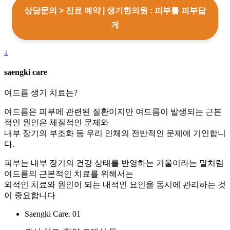
고
상담문의 > 진료 예약 | 생기한의원 : 피부를 피부답
아
게
픕
니
다
↓
답
변
saengki care
접
수
여드름
생기 치료는?
[습
여드름은 피부에 관련된 질환이지만 여드름이 발생되는 근본
진]
적인 원인은 체질적인 문제와
강
내부 장기의 부조화 등 우리 인체의 전반적인 문제에 기인합니
남
다.
역
점
피부는 내부 장기의 건강 상태를 반영하는 거울이라는 말처럼
손
여드름의 근본적인 치료를 위해서는
에
외적인 치료와 원인이 되는 내적인 요인을 동시에 관리하는 것
습
이 중요합니다
진
Saengki Care. 01
때
문