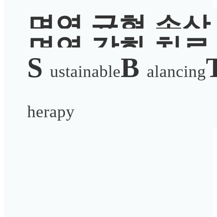
면역 균형 손상
질환 리셋 치료
면역 강화 치료
으로 인한
S
B
피부
S.B.T
ustainable
alancing
건강 면역 지속
약뜸치료, 광선치료, 
생기 한약, 생기 약환, 
질환 발병
herapy
드레싱 치료,
기 멀티밤,
생기 홈케어
약침치료