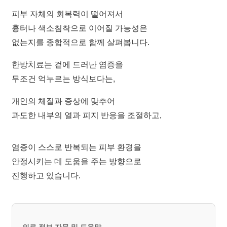
광
주
피부 자체의 회복력이 떨어져서
점
흉터나 색소침착으로 이어질 가능성은
생
없는지를 종합적으로 함께 살펴봅니다.
기
한
한방치료는 겉에 드러난 염증을
의
원
무조건 억누르는 방식보다는,
광
주
개인의 체질과 증상에 맞추어
점
과도한 내부의 열과 피지 반응을 조절하고,
에
서
답
염증이 스스로 반복되는 피부 환경을
변
안정시키는 데 도움을 주는 방향으로
드
립
진행하고 있습니다.
니
다.
답
변
대
의료 정보 자문 및 도움말