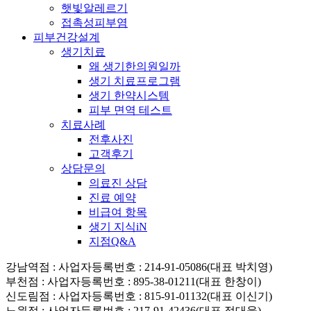
햇빛알레르기
접촉성피부염
피부건강설계
생기치료
왜 생기한의원일까
생기 치료프로그램
생기 한약시스템
피부 면역 테스트
치료사례
전후사진
고객후기
상담문의
의료진 상담
진료 예약
비급여 항목
생기 지식iN
지점Q&A
강남역점
: 사업자등록번호 : 214-91-05086(대표 박치영)
부천점
: 사업자등록번호 : 895-38-01211(대표 한창이)
신도림점
: 사업자등록번호 : 815-91-01132(대표 이신기)
노원점
: 사업자등록번호 : 217-91-42436(대표 정대웅)