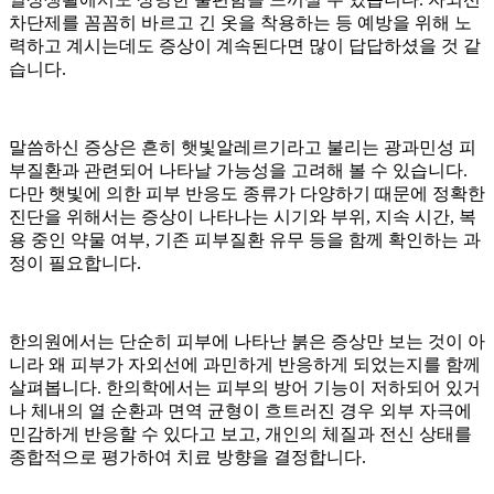
부
차단제를 꼼꼼히 바르고 긴 옷을 착용하는 등 예방을 위해 노
염
력하고 계시는데도 증상이 계속된다면 많이 답답하셨을 것 같
두
습니다
.
피
와
이
말씀하신 증상은 흔히 햇빛알레르기라고 불리는 광과민성 피
마
부질환과 관련되어 나타날 가능성을 고려해 볼 수 있습니다
.
에
다만 햇빛에 의한 피부 반응도 종류가 다양하기 때문에 정확한
기
진단을 위해서는 증상이 나타나는 시기와 부위
,
지속 시간
,
복
름
용 중인 약물 여부
,
기존 피부질환 유무 등을 함께 확인하는 과
진
정이 필요합니다
.
딱
지
가
생
한의원에서는 단순히 피부에 나타난 붉은 증상만 보는 것이 아
겨
니라 왜 피부가 자외선에 과민하게 반응하게 되었는지를 함께
괴
살펴봅니다
.
한의학에서는 피부의 방어 기능이 저하되어 있거
로
나 체내의 열 순환과 면역 균형이 흐트러진 경우 외부 자극에
운
민감하게 반응할 수 있다고 보고
,
개인의 체질과 전신 상태를
데
종합적으로 평가하여 치료 방향을 결정합니다
.
한