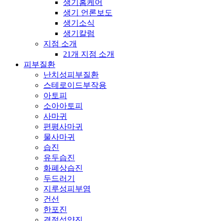
생기홈케어
생기 언론보도
생기소식
생기칼럼
지점 소개
21개 지점 소개
피부질환
난치성피부질환
스테로이드부작용
아토피
소아아토피
사마귀
편평사마귀
물사마귀
습진
유두습진
화폐상습진
두드러기
지루성피부염
건선
한포진
결절성양진