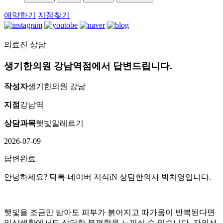
예약하기
지점찾기
의료진 상담
[지
루
생기한의원 강남역점에서 답변드립니다.
성
피
작성자
생기한의원 강남
부
염]
지점
강남역
울
상담과목
햇빛알레르기
산
점
2026-07-09
60
대
답변완료
남
성
안녕하세요
?
닥톡
-
네이버 지식
iN
상담한의사 박치영입니다
.
지
루
성
햇빛을 조금만 받아도 피부가 붉어지고 따가움이 반복된다면
피
일상생활에서도 상당한 불편함을 느끼실 수 있습니다
.
자외선