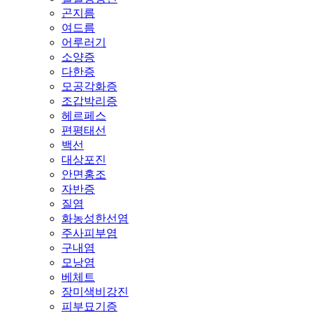
곤지름
여드름
어루러기
소양증
다한증
모공각화증
조갑박리증
헤르페스
편평태선
백선
대상포진
안면홍조
자반증
질염
화농성한선염
주사피부염
구내염
모낭염
베체트
장미색비강진
피부묘기증