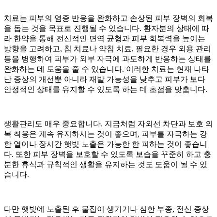
방
치
치료는 피부의 염증 반응을 완화하고 손상된 피부 장벽의 회복
료
을 돕는 것을 목표로 진행될 수 있습니다
.
환자분의 상태에 따
가
라 한약을 통해 전신적인 면역 균형과 피부 회복력을 높이는
답
방향을 고려하고
,
침 치료나 약침 치료
,
필요한 경우 외용 관리
이
등을 병행하여 피부가 외부 자극에 과도하게 반응하는 상태를
됩
완화하는 데 도움을 줄 수 있습니다
.
이러한 치료는 현재 나타
니
난 증상의 개선뿐 아니라 재발 가능성을 낮추고 피부가 보다
까?
안정적인 상태를 유지할 수 있도록 하는 데 초점을 맞춥니다
.
답
답
해
생활관리도 매우 중요합니다
.
지금처럼 자외선 차단과 보호 의
서
..
복 착용은 계속 유지하시는 것이 좋으며
,
피부를 자극하는 강
답
한 열이나 장시간 햇빛 노출은 가능한 한 피하는 것이 좋습니
변
다
.
또한 피부 장벽을 보호할 수 있도록 보습을 꾸준히 하고 충
접
분한 휴식과 규칙적인 생활을 유지하는 것도 도움이 될 수 있
수
습니다
.
[지
루
다만 햇빛에 노출된 후 물집이 생기거나 심한 부종
,
전신 증상
성