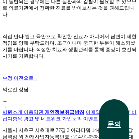
이 동반되는 경우에는 다른 질환과의 감별이 필요할 수 있으므
피
로 의료기관에서 정확한 진료를 받아보시는 것을 권해드립니
부
다
염]
울
산
점
직접 만나 뵙고 육안으로 확인한 진료가 아니어서 답변이 제한
60
적임을 양해 부탁드리며
,
조금이나마 궁금한 부분이 해소되셨
대
기를 바랍니다
.
적절한 치료와 생활관리를 통해 증상이 호전되
남
시기를 기원합니다
.
성
지
루
수정
이전으로
→
성
피
의료진 상담
부
전화 문의
염
←
→
두
병원소개
이용약관
개인정보취급방침
이메일무단수집거부
비
피
급여항목
광고 및 네트워크 가입문의
이벤트
와
문의
이
서울시 서초구 서초대로 77길 3 아라타워 14층
생기한의원 강
마
남역점 외 20개
사업자등록번호 : 214-91-05086외 20개 지점
대