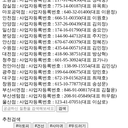
잠실점
: 사업자등록번호 : 775-14-00187(대표 유옥희)
마포공덕점
: 사업자등록번호 : 640-32-01400(대표 이윤정)
인천점
: 사업자등록번호 : 666-51-00350(대표 이원호)
안양점
: 사업자등록번호 : 537-26-00439(대표 김의정)
일산점
: 사업자등록번호 : 174-16-01790(대표 송요안)
분당점
: 사업자등록번호 : 144-90-44712(대표 주지언)
안산점
: 사업자등록번호 : 670-67-00379(대표 정혜진)
수원점
: 사업자등록번호 : 435-64-00571(대표 김민정)
대전점
: 사업자등록번호 : 418-90-38751(대표 방상혁)
청주점
: 사업자등록번호 : 601-95-30924(대표 표가나)
천안아산점
: 사업자등록번호 : 138-99-15554(대표 김민상)
광주점
: 사업자등록번호 : 199-64-00675(대표 양민호)
대구점
: 사업자등록번호 : 672-19-01562(대표 최재호)
창원점
: 사업자등록번호 : 615-10-77877(대표 송성문)
부산서면점
: 사업자등록번호 : 846-91-00817(대표 김철윤)
부산센텀점
: 사업자등록번호 : 208-91-05849(대표 하우람)
울산점
: 사업자등록번호 : 123-41-07051(대표 이삼로)
추천검색
#아토피
#건선
#사마귀
#두드러기