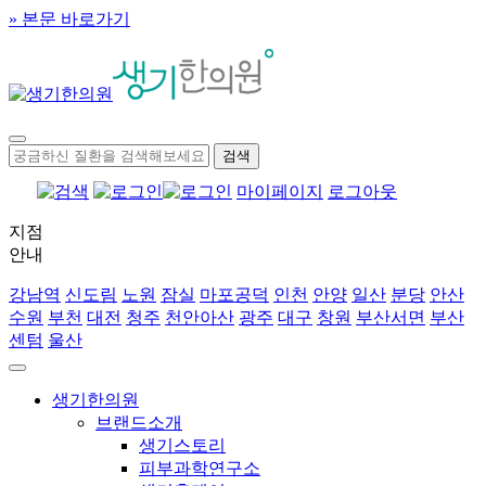
» 본문 바로가기
마이페이지
로그아웃
지점
안내
강남역
신도림
노원
잠실
마포공덕
인천
안양
일산
분당
안산
수원
부천
대전
청주
천안아산
광주
대구
창원
부산서면
부산
센텀
울산
생기한의원
브랜드소개
생기스토리
피부과학연구소